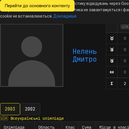
Ми хочемо збирати знеособлену статистику відвідувань через Goo
Перейти до основного контенту
Всеукраїнські
Analytics. Доки ви не погодитесь, аналітика не завантажується і ф
Новини
Олімпіади
Календар
База даних
За
олімпіади
з інформатики
cookie не встановлюються.
Докладніше
🇺🇦
Олімпіа
Кількість 
🥇
Диплом
0
Нелень
🥈
Диплом
0
Дмитро
🥉
Диплом
0
📜
Почесн
0
Σ
Кількіс
2
2003
2002
2003
🇺🇦
Всеукраїнські олімпіади
Олімпіада
Область
Клас
Сума
Місце в клас