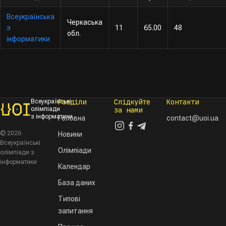
Всеукраїнська
Черкаська
з
11
65.00
48
обл.
інформатики
Розділи
Слідкуйте
Контакти
Всеукраїнські
олімпіади
за нами
з інформатики
Головна
contact@uoi.ua
© 2026
Новини
Всеукраїнські
Олімпіади
олімпіади з
інформатики
Календар
База даних
Типові
запитання