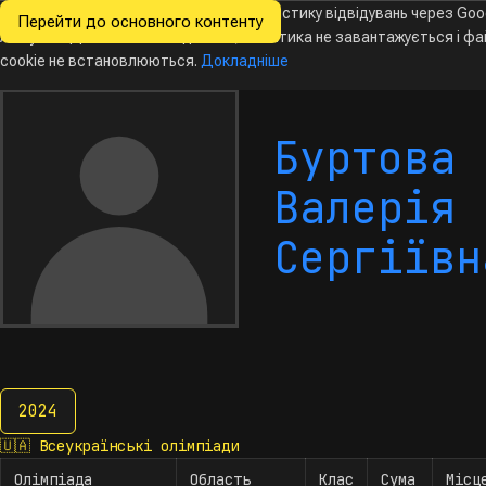
Ми хочемо збирати знеособлену статистику відвідувань через Goo
Перейти до основного контенту
Всеукраїнські
Analytics. Доки ви не погодитесь, аналітика не завантажується і ф
олімпіади
з інформатики
cookie не встановлюються.
Докладніше
Буртова
Валерія
Сергіївн
2024
2024
🇺🇦
Всеукраїнські олімпіади
Олімпіада
Область
Клас
Сума
Місц