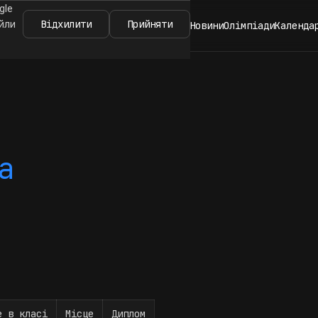
gle
Відхилити
Прийняти
айли
Новини
Олімпіади
Календа
а
е в класі
Місце
Диплом