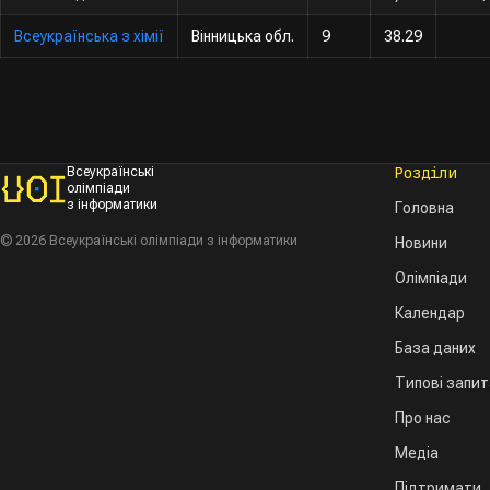
Всеукраїнська з хімії
Вінницька обл.
9
38.29
Розділи
Всеукраїнські
олімпіади
з інформатики
Головна
© 2026 Всеукраїнські олімпіади з інформатики
Новини
Олімпіади
Календар
База даних
Типові запи
Про нас
Медіа
Підтримати