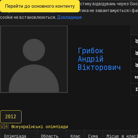
Ми хочемо збирати знеособлену статистику відвідувань через Goo
Перейти до основного контенту
Всеукраїнські
Analytics. Доки ви не погодитесь, аналітика не завантажується і ф
Новини
Олімпіади
Календар
База даних
За
олімпіади
з інформатики
cookie не встановлюються.
Докладніше
Кіл

Грибок

Андрій

Вікторович

Σ
2012
2012
🇺🇦
Всеукраїнські олімпіади
Олімпіада
Область
Клас
Сума
Місце в клас