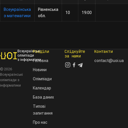
Всеукраїнська
Рівненська
10
19.00
з математики
обл.
Розділи
Слідкуйте
Контакти
Всеукраїнські
олімпіади
за нами
з інформатики
Головна
contact@uoi.ua
© 2026
Новини
Всеукраїнські
Олімпіади
олімпіади з
інформатики
Календар
База даних
Типові
запитання
Про нас