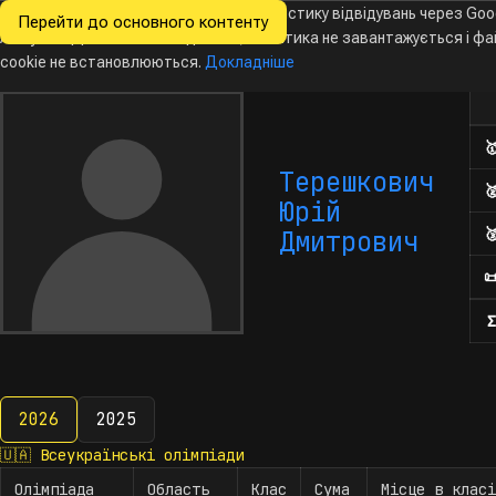
Ми хочемо збирати знеособлену статистику відвідувань через Goo
Перейти до основного контенту
Всеукраїнські
Analytics. Доки ви не погодитесь, аналітика не завантажується і ф
Новини
Олімпіади
Календар
База даних
За
олімпіади
з інформатики
cookie не встановлюються.
Докладніше
Кіл

Терешкович

Юрій

Дмитрович

Σ
2026
2025
2026
🇺🇦
Всеукраїнські олімпіади
Олімпіада
Область
Клас
Сума
Місце в класі