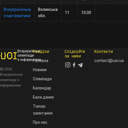
Всеукраїнська
Волинська
11
10.00
з математики
обл.
Розділи
Слідкуйте
Контакти
Всеукраїнські
олімпіади
за нами
з інформатики
Головна
contact@uoi.ua
© 2026
Новини
Всеукраїнські
Олімпіади
олімпіади з
інформатики
Календар
База даних
Типові
запитання
Про нас