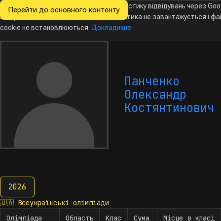
Ми хочемо збирати знеособлену статистику відвідувань через Goo
Перейти до основного контенту
Всеукраїнські
Analytics. Доки ви не погодитесь, аналітика не завантажується і ф
Новини
Олімпіади
Календар
База даних
За
олімпіади
з інформатики
cookie не встановлюються.
Докладніше
Панченко
Олександр
Костянтинович
2026
2026
🇺🇦
Всеукраїнські олімпіади
Олімпіада
Область
Клас
Сума
Місце в класі