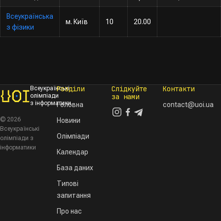
Всеукраїнська
м. Київ
10
20.00
з фізики
Розділи
Слідкуйте
Контакти
Всеукраїнські
олімпіади
за нами
з інформатики
Головна
contact@uoi.ua
© 2026
Новини
Всеукраїнські
Олімпіади
олімпіади з
інформатики
Календар
База даних
Типові
запитання
Про нас