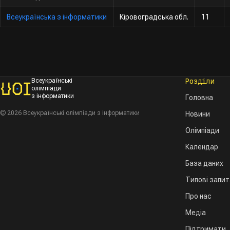
Всеукраїнська з інформатики
Кіровоградська обл.
11
Розділи
Всеукраїнські
олімпіади
з інформатики
Головна
© 2026 Всеукраїнські олімпіади з інформатики
Новини
Олімпіади
Календар
База даних
Типові запи
Про нас
Медіа
Підтримати