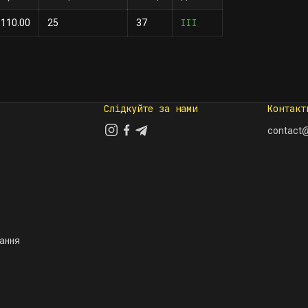
III
110.00
25
37
Слідкуйте за нами
Контакт
contact@
тання