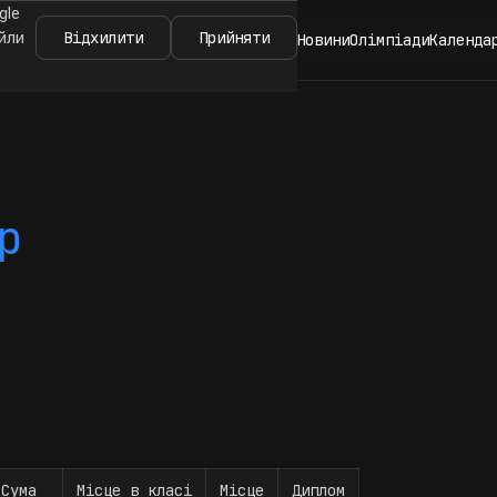
gle
Відхилити
Прийняти
айли
Новини
Олімпіади
Календа
р
Сума
Місце в класі
Місце
Диплом