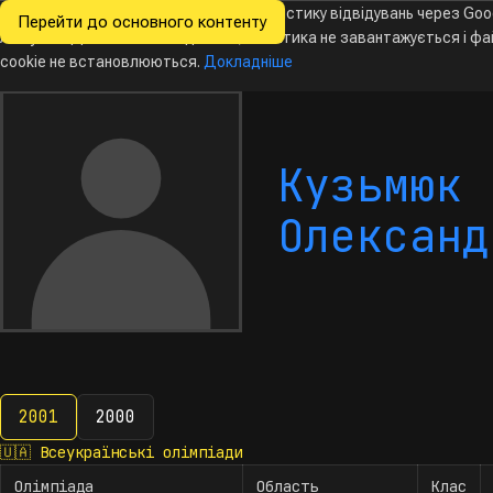
Ми хочемо збирати знеособлену статистику відвідувань через Goo
Перейти до основного контенту
Всеукраїнські
Analytics. Доки ви не погодитесь, аналітика не завантажується і ф
олімпіади
з інформатики
cookie не встановлюються.
Докладніше
Кузьмюк
Олександ
2001
2000
2001
🇺🇦
Всеукраїнські олімпіади
Олімпіада
Область
Клас