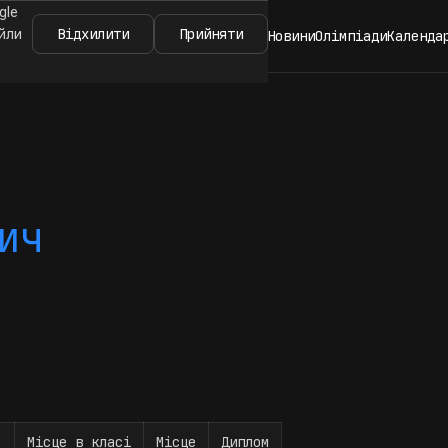
gle
Відхилити
Прийняти
айли
Новини
Олімпіади
Календа
ич
Місце в класі
Місце
Диплом