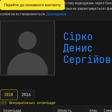
Ми хочемо збирати знеособлену статистику відвідувань через Goo
Перейти до основного контенту
Всеукраїнські
Analytics. Доки ви не погодитесь, аналітика не завантажується і ф
олімпіади
з інформатики
cookie не встановлюються.
Докладніше
Сірко
Денис
Сергійов
2018
2016
2018
🇺🇦
Всеукраїнські олімпіади
Олімпіада
Область
Клас
Сума