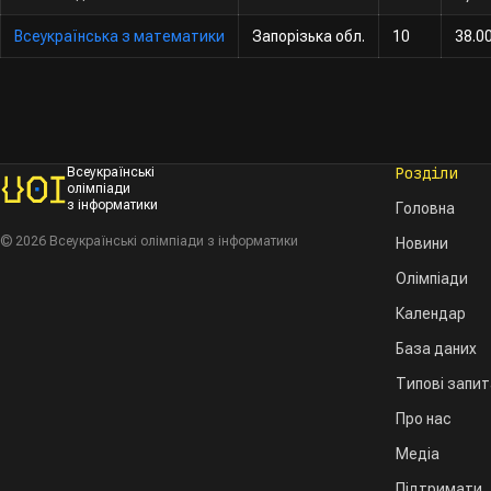
Всеукраїнська з математики
Запорізька обл.
10
38.0
Розділи
Всеукраїнські
олімпіади
з інформатики
Головна
© 2026 Всеукраїнські олімпіади з інформатики
Новини
Олімпіади
Календар
База даних
Типові запи
Про нас
Медіа
Підтримати