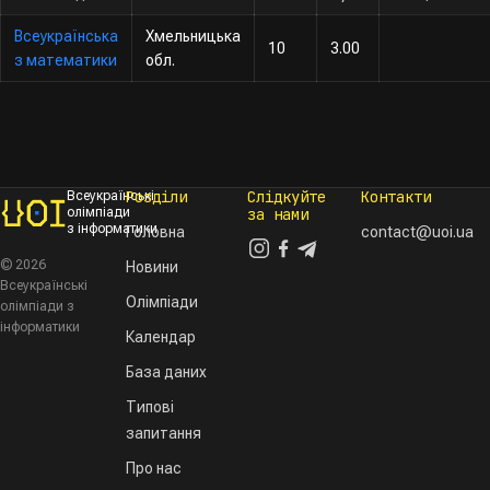
Всеукраїнська
Хмельницька
10
3.00
з математики
обл.
Розділи
Слідкуйте
Контакти
Всеукраїнські
олімпіади
за нами
з інформатики
Головна
contact@uoi.ua
© 2026
Новини
Всеукраїнські
Олімпіади
олімпіади з
інформатики
Календар
База даних
Типові
запитання
Про нас