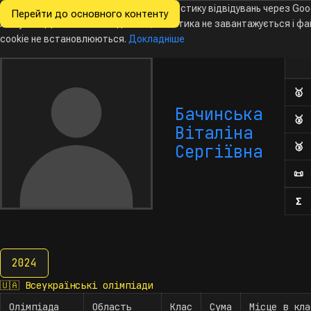
Ми хочемо збирати знеособлену статистику відвідувань через Goo
Перейти до основного контенту
Всеукраїнські
Analytics. Доки ви не погодитесь, аналітика не завантажується і ф
Новини
Олімпіади
Календар
База даних
За
олімпіади
з інформатики
cookie не встановлюються.
Докладніше
Ол
Кіль
🥇
Д
Бачинська
🥈
Д
Віталіна
🥉
Д
Сергіївна
📜
П
Σ
К
2024
2024
🇺🇦
Всеукраїнські олімпіади
Олімпіада
Область
Клас
Сума
Місце в кла