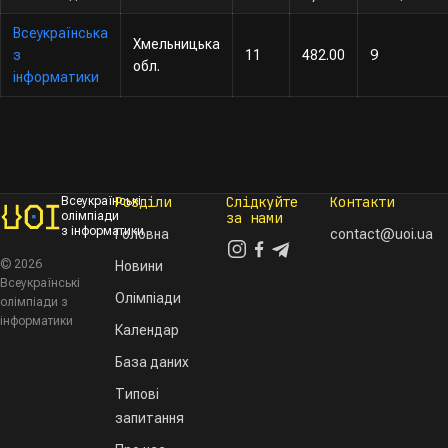
Всеукраїнська
Хмельницька
з
11
482.00
9
обл.
інформатики
Розділи
Слідкуйте
Контакти
Всеукраїнські
олімпіади
за нами
з інформатики
Головна
contact@uoi.ua
© 2026
Новини
Всеукраїнські
Олімпіади
олімпіади з
інформатики
Календар
База даних
Типові
запитання