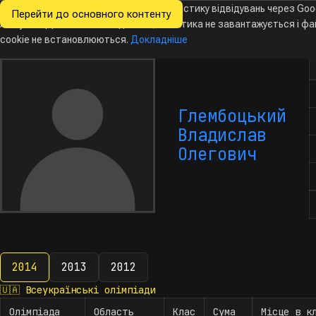
Ми хочемо збирати знеособлену статистику відвідувань через Goo
Перейти до основного контенту
Всеукраїнські
Analytics. Доки ви не погодитесь, аналітика не завантажується і ф
Новини
Олімпіади
Календар
База даних
За
олімпіади
з інформатики
cookie не встановлюються.
Докладніше
К
Глембоцький
Владислав
Олегович
2014
2013
2012
2014
🇺🇦
Всеукраїнські олімпіади
Олімпіада
Область
Клас
Сума
Місце в к