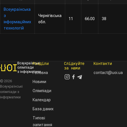
Всеукраїнська
з
Чернігівська
11
66.00
38
інформаційних
обл.
технологій
Розділи
Слідкуйте
Контакти
Всеукраїнські
олімпіади
за нами
з інформатики
Головна
contact@uoi.ua
© 2026
Новини
Всеукраїнські
Олімпіади
олімпіади з
інформатики
Календар
База даних
Типові
запитання