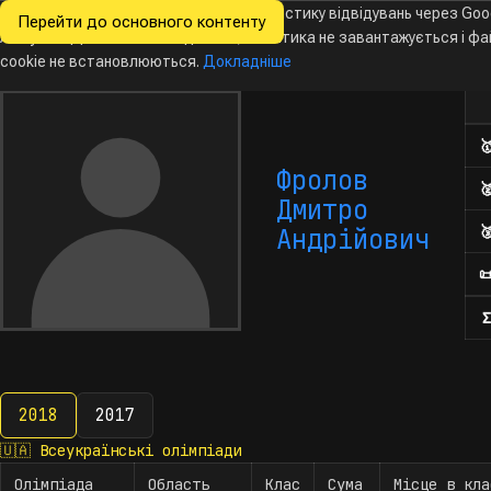
Ми хочемо збирати знеособлену статистику відвідувань через Goo
Перейти до основного контенту
Всеукраїнські
Analytics. Доки ви не погодитесь, аналітика не завантажується і ф
Новини
Олімпіади
Календар
База даних
За
олімпіади
з інформатики
cookie не встановлюються.
Докладніше
Кіл

Фролов

Дмитро

Андрійович

Σ
2018
2017
2018
🇺🇦
Всеукраїнські олімпіади
Олімпіада
Область
Клас
Сума
Місце в кла