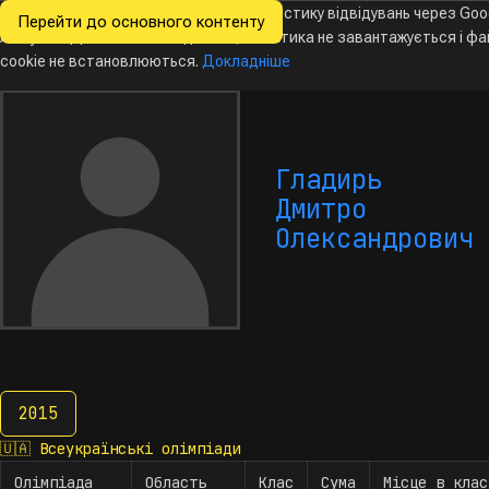
Ми хочемо збирати знеособлену статистику відвідувань через Goo
Перейти до основного контенту
Всеукраїнські
Analytics. Доки ви не погодитесь, аналітика не завантажується і ф
Новини
Олімпіади
Календар
База даних
За
олімпіади
з інформатики
cookie не встановлюються.
Докладніше
Гладирь
Дмитро
Олександрович
2015
2015
🇺🇦
Всеукраїнські олімпіади
Олімпіада
Область
Клас
Сума
Місце в клас