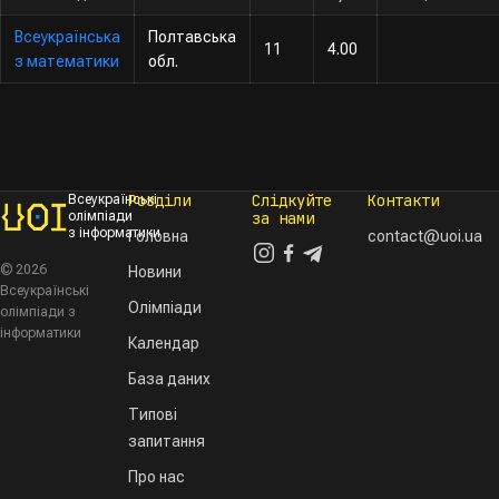
Всеукраїнська
Полтавська
11
4.00
з математики
обл.
Розділи
Слідкуйте
Контакти
Всеукраїнські
олімпіади
за нами
з інформатики
Головна
contact@uoi.ua
© 2026
Новини
Всеукраїнські
Олімпіади
олімпіади з
інформатики
Календар
База даних
Типові
запитання
Про нас