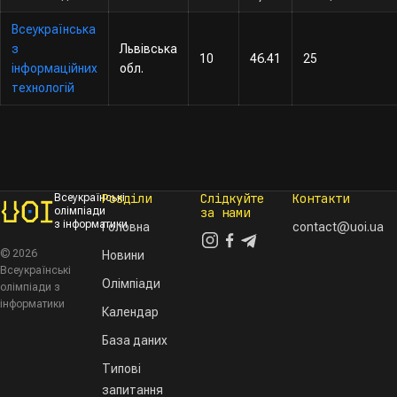
Всеукраїнська
з
Львівська
10
46.41
25
інформаційних
обл.
технологій
Розділи
Слідкуйте
Контакти
Всеукраїнські
олімпіади
за нами
з інформатики
Головна
contact@uoi.ua
© 2026
Новини
Всеукраїнські
Олімпіади
олімпіади з
інформатики
Календар
База даних
Типові
запитання