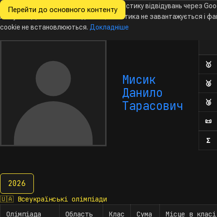
Ми хочемо збирати знеособлену статистику відвідувань через Goo
Перейти до основного контенту
Всеукраїнські
Analytics. Доки ви не погодитесь, аналітика не завантажується і ф
Новини
Олімпіади
Календар
База даних
За
олімпіади
з інформатики
cookie не встановлюються.
Докладніше
Ол
Кіль
🥇
Д
Мисик
🥈
Д
Данило
🥉
Д
Тарасович
📜
П
Σ
К
2026
2026
🇺🇦
Всеукраїнські олімпіади
Олімпіада
Область
Клас
Сума
Місце в класі