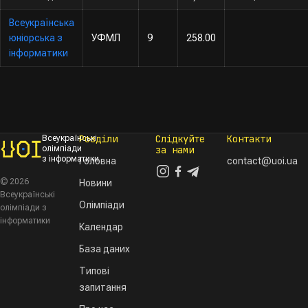
Всеукраїнська
юніорська з
УФМЛ
9
258.00
інформатики
Розділи
Слідкуйте
Контакти
Всеукраїнські
олімпіади
за нами
з інформатики
Головна
contact@uoi.ua
© 2026
Новини
Всеукраїнські
Олімпіади
олімпіади з
інформатики
Календар
База даних
Типові
запитання