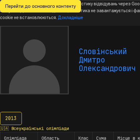
Ми хочемо збирати знеособлену статистику відвідувань через Goo
Перейти до основного контенту
Всеукраїнські
Analytics. Доки ви не погодитесь, аналітика не завантажується і ф
Новини
Олімпіади
Календар
База даних
За
олімпіади
з інформатики
cookie не встановлюються.
Докладніше
Словінський
Дмитро
Олександрович
2013
2013
🇺🇦
Всеукраїнські олімпіади
Олімпіада
Область
Клас
Сума
Місце в к