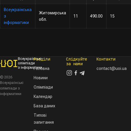
Всеукраїнська
Житомирська
з
11
490.00
15
обл.
інформатики
Розділи
Слідкуйте
Контакти
Всеукраїнські
олімпіади
за нами
з інформатики
Головна
contact@uoi.ua
© 2026
Новини
Всеукраїнські
Олімпіади
олімпіади з
інформатики
Календар
База даних
Типові
запитання