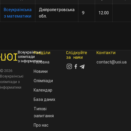
Всеукраїнська
Дніпропетровська
9
12.00
з математики
обл.
Розділи
Слідкуйте
Контакти
Всеукраїнські
олімпіади
за нами
з інформатики
Головна
contact@uoi.ua
© 2026
Новини
Всеукраїнські
Олімпіади
олімпіади з
інформатики
Календар
База даних
Типові
запитання
Про нас