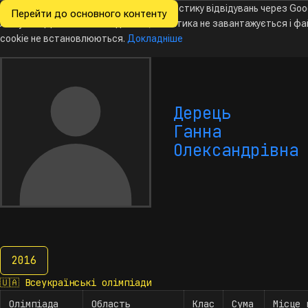
Ми хочемо збирати знеособлену статистику відвідувань через Goo
Перейти до основного контенту
Всеукраїнські
Analytics. Доки ви не погодитесь, аналітика не завантажується і ф
Новини
Олімпіади
Календар
База даних
За
олімпіади
з інформатики
cookie не встановлюються.
Докладніше
Дерець
Ганна
Олександрівна
2016
2016
🇺🇦
Всеукраїнські олімпіади
Олімпіада
Область
Клас
Сума
Місце 