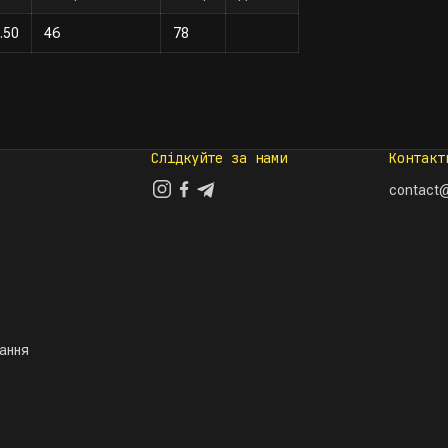
.50
46
78
Слідкуйте за нами
Контакт
contact@
тання