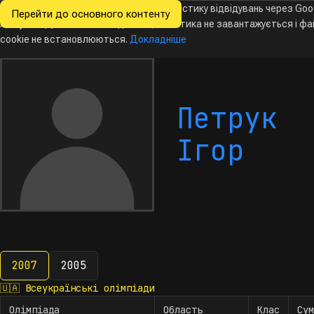
Ми хочемо збирати знеособлену статистику відвідувань через Goo
Перейти до основного контенту
Всеукраїнські
Analytics. Доки ви не погодитесь, аналітика не завантажується і ф
олімпіади
з інформатики
cookie не встановлюються.
Докладніше
Петрук
Ігор
2007
2005
2007
🇺🇦
Всеукраїнські олімпіади
Олімпіада
Область
Клас
Сум