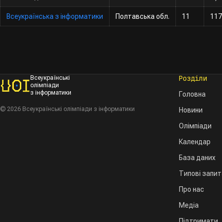
Всеукраїнська з інформатики
Полтавська обл.
11
117
Розділи
Всеукраїнські
олімпіади
з інформатики
Головна
© 2026 Всеукраїнські олімпіади з інформатики
Новини
Олімпіади
Календар
База даних
Типові запи
Про нас
Медіа
Підтримати