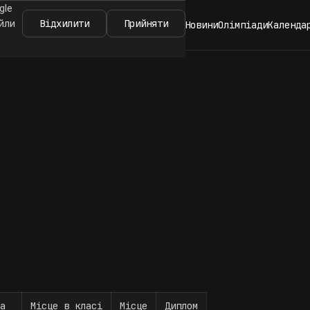
gle
Відхилити
Прийняти
айли
Новини
Олімпіади
Календа
а
Місце в класі
Місце
Диплом