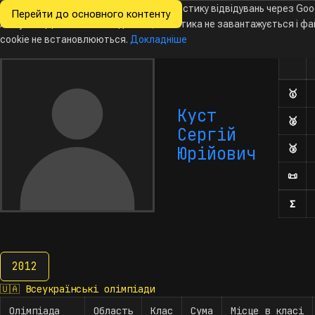
Ми хочемо збирати знеособлену статистику відвідувань через Goo
Перейти до основного контенту
Всеукраїнські
Analytics. Доки ви не погодитесь, аналітика не завантажується і ф
Новини
Олімпіади
Календар
База даних
За
олімпіади
з інформатики
cookie не встановлюються.
Докладніше
Олім
Кількі
🥇
Дип
Куст
🥈
Дип
Сергій
🥉
Дип
Юрійович
📜
Поч
Σ
Кіл
2012
2012
🇺🇦
Всеукраїнські олімпіади
Олімпіада
Область
Клас
Сума
Місце в класі