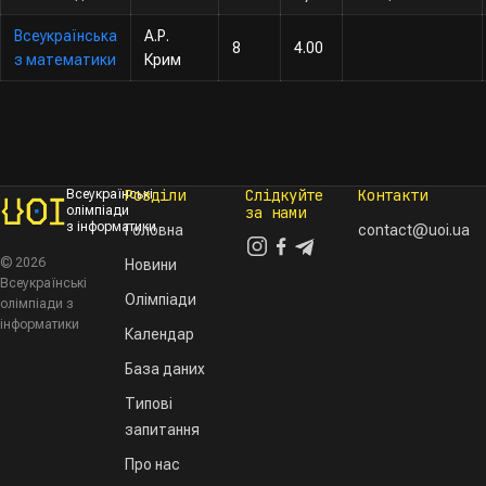
Всеукраїнська
А.Р.
8
4.00
з математики
Крим
Розділи
Слідкуйте
Контакти
Всеукраїнські
олімпіади
за нами
з інформатики
Головна
contact@uoi.ua
© 2026
Новини
Всеукраїнські
Олімпіади
олімпіади з
інформатики
Календар
База даних
Типові
запитання
Про нас