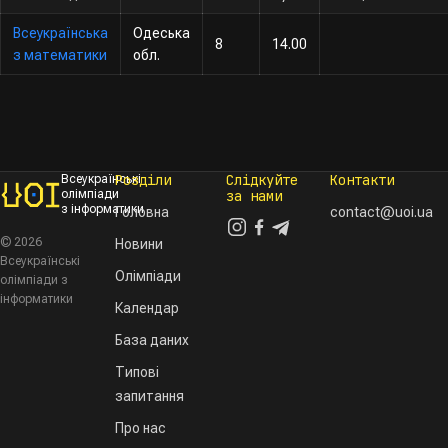
Всеукраїнська
Одеська
8
14.00
з математики
обл.
Розділи
Слідкуйте
Контакти
Всеукраїнські
олімпіади
за нами
з інформатики
Головна
contact@uoi.ua
© 2026
Новини
Всеукраїнські
Олімпіади
олімпіади з
інформатики
Календар
База даних
Типові
запитання
Про нас