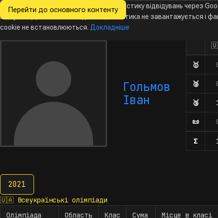
Ми хочемо збирати знеособлену статистику відвідувань через Goo
Перейти до основного контенту
Всеукраїнські
Analytics. Доки ви не погодитесь, аналітика не завантажується і ф
Новини
Олімпіади
Календар
База даних
За
олімпіади
з інформатики
cookie не встановлюються.
Докладніше
🇺
Олімп
Кількіст
🥇
Дипл
Гольмов
🥈
Дипл
Іван
🥉
Дипл
📜
Поче
Σ
Кільк
2021
2021
🇺🇦
Всеукраїнські олімпіади
Олімпіада
Область
Клас
Сума
Місце в класі