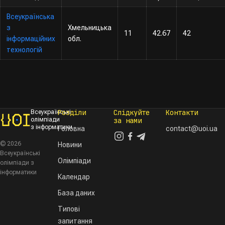
Всеукраїнська
з
Хмельницька
11
42.67
42
інформаційних
обл.
технологій
Розділи
Слідкуйте
Контакти
Всеукраїнські
олімпіади
за нами
з інформатики
Головна
contact@uoi.ua
© 2026
Новини
Всеукраїнські
Олімпіади
олімпіади з
інформатики
Календар
База даних
Типові
запитання