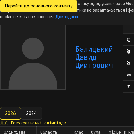
Ми хочемо збирати знеособлену статистику відвідувань через Goo
Перейти до основного контенту
Всеукраїнські
Analytics. Доки ви не погодитесь, аналітика не завантажується і ф
Новини
Олімпіади
Календар
База даних
За
олімпіади
з інформатики
cookie не встановлюються.
Докладніше
Ол
Кіль
🥇
Д
Балицький
🥈
Д
Давид
🥉
Д
Дмитрович
📜
П
Σ
К
2026
2024
2026
🇺🇦
Всеукраїнські олімпіади
Олімпіада
Область
Клас
Сума
Місце в кл