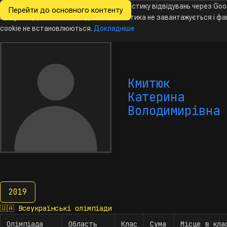
Ми хочемо збирати знеособлену статистику відвідувань через Goo
Перейти до основного контенту
Всеукраїнські
Analytics. Доки ви не погодитесь, аналітика не завантажується і ф
Новини
Олімпіади
Календар
База даних
За
олімпіади
з інформатики
cookie не встановлюються.
Докладніше
Кмитюк
Катерина
Володимирівна
2019
2019
🇺🇦
Всеукраїнські олімпіади
Олімпіада
Область
Клас
Сума
Місце в кла