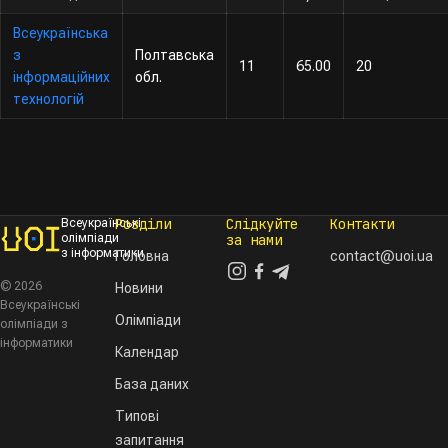
Всеукраїнська
з
Полтавська
11
65.00
20
інформаційних
обл.
технологій
Розділи
Слідкуйте
Контакти
Всеукраїнські
олімпіади
за нами
з інформатики
Головна
contact@uoi.ua
© 2026
Новини
Всеукраїнські
Олімпіади
олімпіади з
інформатики
Календар
База даних
Типові
запитання