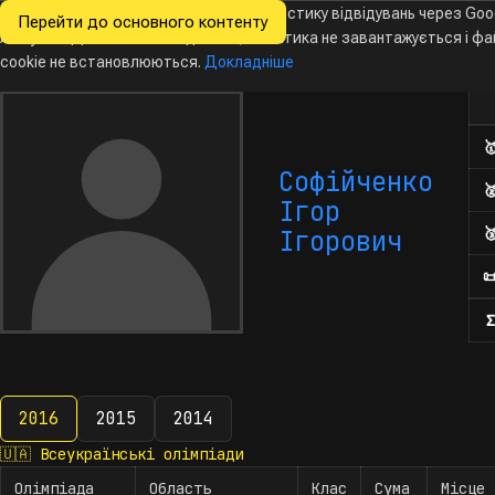
Ми хочемо збирати знеособлену статистику відвідувань через Goo
Перейти до основного контенту
Всеукраїнські
Analytics. Доки ви не погодитесь, аналітика не завантажується і ф
Новини
Олімпіади
Календар
База даних
За
олімпіади
з інформатики
cookie не встановлюються.
Докладніше
Кіл

Софійченко

Ігор

Ігорович

Σ
2016
2015
2014
2016
🇺🇦
Всеукраїнські олімпіади
Олімпіада
Область
Клас
Сума
Місце 