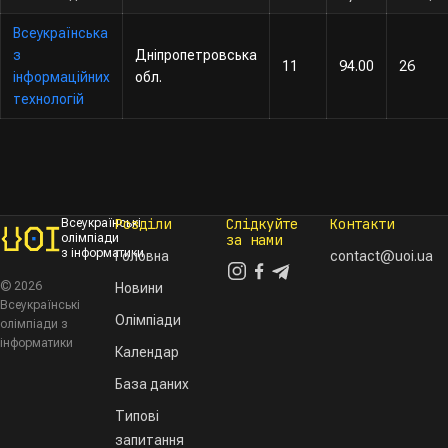
Всеукраїнська
з
Дніпропетровська
11
94.00
26
інформаційних
обл.
технологій
Розділи
Слідкуйте
Контакти
Всеукраїнські
олімпіади
за нами
з інформатики
Головна
contact@uoi.ua
© 2026
Новини
Всеукраїнські
Олімпіади
олімпіади з
інформатики
Календар
База даних
Типові
запитання