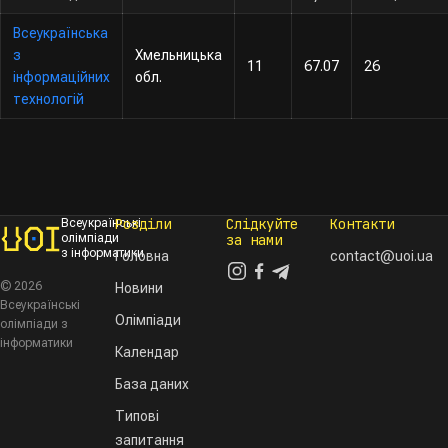
Всеукраїнська
з
Хмельницька
11
67.07
26
інформаційних
обл.
технологій
Розділи
Слідкуйте
Контакти
Всеукраїнські
олімпіади
за нами
з інформатики
Головна
contact@uoi.ua
© 2026
Новини
Всеукраїнські
Олімпіади
олімпіади з
інформатики
Календар
База даних
Типові
запитання