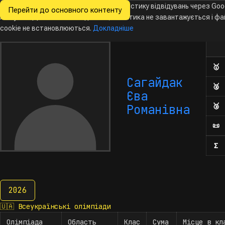
Ми хочемо збирати знеособлену статистику відвідувань через Goo
Перейти до основного контенту
Всеукраїнські
Analytics. Доки ви не погодитесь, аналітика не завантажується і ф
Новини
Олімпіади
Календар
База даних
За
олімпіади
з інформатики
cookie не встановлюються.
Докладніше
Ол
Кіль
🥇
Д
Сагайдак
🥈
Д
Єва
🥉
Д
Романівна
📜
П
Σ
К
2026
2026
🇺🇦
Всеукраїнські олімпіади
Олімпіада
Область
Клас
Сума
Місце в кл