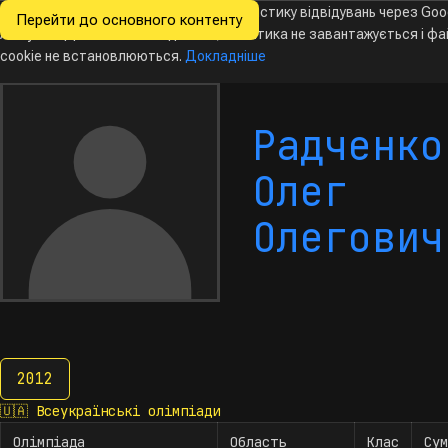
Ми хочемо збирати знеособлену статистику відвідувань через Goo
Перейти до основного контенту
Всеукраїнські
Analytics. Доки ви не погодитесь, аналітика не завантажується і ф
олімпіади
з інформатики
cookie не встановлюються.
Докладніше
Радченко
Олег
Олегович
2012
2012
🇺🇦
Всеукраїнські олімпіади
Олімпіада
Область
Клас
Сум