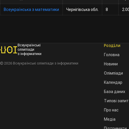
Всеукраїнська з математики
Чернігівська обл.
8
2.0
Розділи
Всеукраїнські
олімпіади
з інформатики
Головна
© 2026 Всеукраїнські олімпіади з інформатики
Новини
Олімпіади
Календар
База даних
Типові запи
Про нас
Медіа
Підтримати