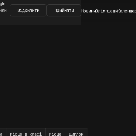
gle
Відхилити
Прийняти
айли
Новини
Олімпіади
Календа
а
Місце в класі
Місце
Диплом