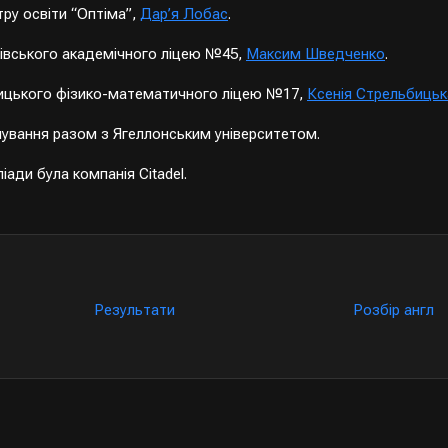
тру освіти “Оптіма”,
Дар’я Лобас
.
рківського академічного ліцею №45,
Максим Шведченко
.
інницького фізико-математичного ліцею №17,
Ксенія Стрельбицьк
мування разом з Ягеллонським університетом.
ади була компанія Citadel.
Результати
Розбір англ