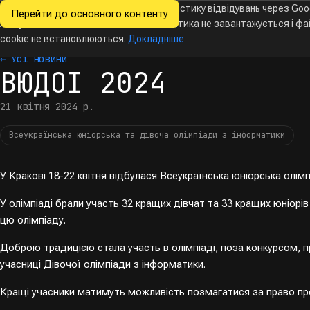
Ми хочемо збирати знеособлену статистику відвідувань через Goo
Перейти до основного контенту
Всеукраїнські
Analytics. Доки ви не погодитесь, аналітика не завантажується і ф
олімпіади
з інформатики
cookie не встановлюються.
Докладніше
← Усі новини
ВЮДОІ 2024
21 квітня 2024 р.
Всеукраїнська юніорська та дівоча олімпіади з інформатики
У Кракові 18-22 квітня відбулася Всеукраїнська юніорська олім
У олімпіаді брали участь 32 кращих дівчат та 33 кращих юніорів
цю олімпіаду.
Доброю традицією стала участь в олімпіаді, поза конкурсом, п
учасниці Дівочої олімпіади з інформатики.
Кращі учасники матимуть можливість позмагатися за право пре