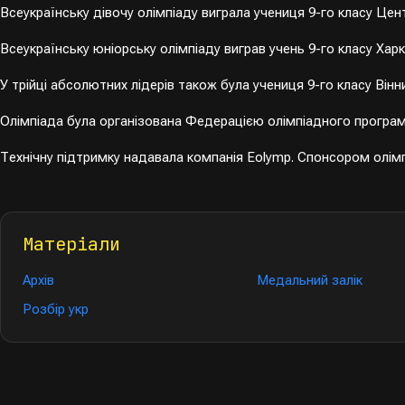
Всеукраїнську дівочу олімпіаду виграла учениця 9-го класу Цен
Всеукраїнську юніорську олімпіаду виграв учень 9-го класу Ха
У трійці абсолютних лідерів також була учениця 9-го класу В
Олімпіада була організована Федерацією олімпіадного програ
Технічну підтримку надавала компанія Eolymp. Спонсором олімпі
Матеріали
Архів
Медальний залік
Розбір укр