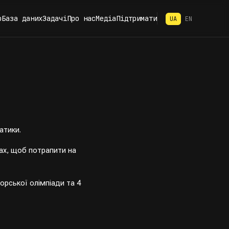
р
База даних
Задачі
Про нас
Медіа
Підтримати
UA
EN
атики.
рах, щоб потрапити на
орської олімпіади та 4