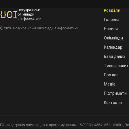
Розділи
Всеукраїнські
олімпіади
з інформатики
Головна
© 2026 Всеукраїнські олімпіади з інформатики
Новини
Олімпіади
Календар
База даних
Типові запи
Про нас
Медіа
Підтримати
Контакти
ГО «Федерація олімпіадного програмування» · ЄДРПОУ 43541861 · 39601, Пол