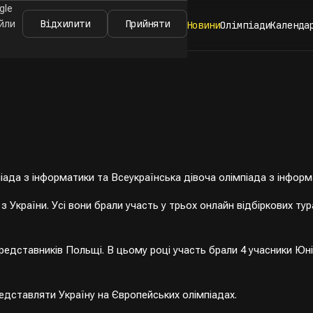
gle
Відхилити
Прийняти
айли
Новини
Олімпіади
Календа
піада з інформатики та Всеукраїнська дівоча олімпіада з інформ
 з України. Усі вони брали участь у трьох онлайн відбіркових ту
редставників Польщі. В цьому році участь брали 4 учасники Юні
дставляти Україну на Європейських олімпіадах.