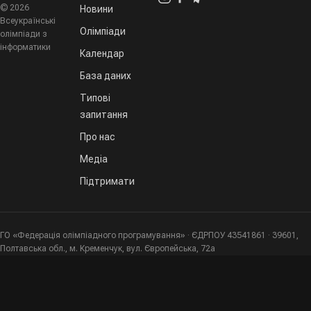
© 2026
Новини
Всеукраїнські
Олімпіади
олімпіади з
інформатики
Календар
База даних
Типові
запитання
Про нас
Медіа
Підтримати
ГО «Федерація олімпіадного програмування» · ЄДРПОУ 43541861 · 39601,
Полтавська обл., м. Кременчук, вул. Європейська, 72а