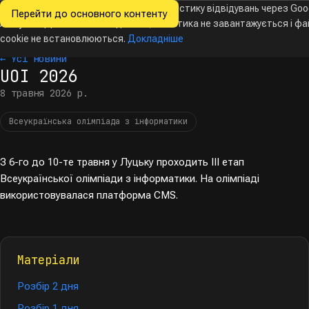
Ми хочемо збирати знеособлену статистику відвідувань через Goo
Перейти до основного контенту
Всеукраїнські
Analytics. Доки ви не погодитесь, аналітика не завантажується і ф
Новини
Олімпіади
Календар
База даних
За
олімпіади
з інформатики
cookie не встановлюються.
Докладніше
← Усі новини
UOI 2026
8 травня 2026 р.
Всеукраїнська олімпіада з інформатики
З 6-го до 10-те травня у Луцьку проходить III етап
Всеукраїнської олімпіади з інформатики. На олімпіаді
використовувалася платформа CMS.
Матеріали
Розбір 2 дня
Розбір 1 дня