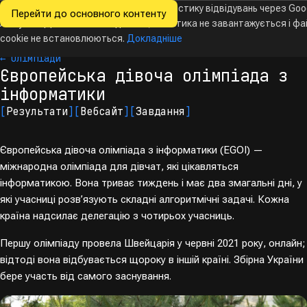
Ми хочемо збирати знеособлену статистику відвідувань через Goo
Перейти до основного контенту
Всеукраїнські
Analytics. Доки ви не погодитесь, аналітика не завантажується і ф
Новини
Олімпіади
Календар
База даних
За
олімпіади
з інформатики
cookie не встановлюються.
Докладніше
← Олімпіади
Європейська дівоча олімпіада з
інформатики
[
Результати
]
[
Вебсайт
]
[
Завдання
]
Європейська дівоча олімпіада з інформатики (EGOI) —
міжнародна олімпіада для дівчат, які цікавляться
інформатикою. Вона триває тиждень і має два змагальні дні, у
які учасниці розв’язують складні алгоритмічні задачі. Кожна
країна надсилає делегацію з чотирьох учасниць.
Першу олімпіаду провела Швейцарія у червні 2021 року, онлайн;
відтоді вона відбувається щороку в іншій країні. Збірна України
бере участь від самого заснування.