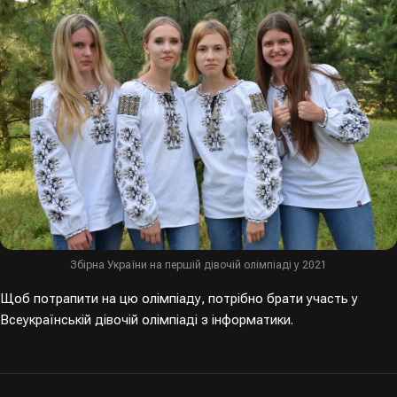
Збірна України на першій дівочій олімпіаді у 2021
Щоб потрапити на цю олімпіаду, потрібно брати участь у
Всеукраїнській дівочій олімпіаді з інформатики.