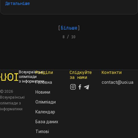
Детальніше
[
Більше
]
8 / 10
Розділи
Слідкуйте
Контакти
Всеукраїнські
олімпіади
за нами
з інформатики
Головна
contact@uoi.ua
© 2026
Новини
Всеукраїнські
Олімпіади
олімпіади з
інформатики
Календар
База даних
Типові