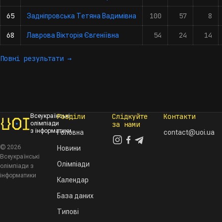
65
100
57
8
Задніпровська Тетяна Вадимівна
68
54
24
14
Лаврова Вікторія Євгеніївна
Повні результати →
Розділи
Слідкуйте
Контакти
Всеукраїнські
олімпіади
за нами
з інформатики
Головна
contact@uoi.ua
© 2026
Новини
Всеукраїнські
Олімпіади
олімпіади з
інформатики
Календар
База даних
Типові