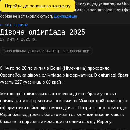
Ми хочемо збирати знеособлену статистику відвідувань через Goo
Перейти до основного контенту
Всеукраїнські
Analytics. Доки ви не погодитесь, аналітика не завантажується і ф
Новини
Олімпіади
Календар
База даних
За
олімпіади
з інформатики
cookie не встановлюються.
Докладніше
← Усі новини
Дівоча олімпіада 2025
19 липня 2025 р.
Європейська дівоча олімпіада з інформатики
З 14-го по 20-те липня в Бонні (Німеччина) проходила
Європейська дівоча олімпіада з інформатики. В олімпіаді брали
участь 227 учасниць з 60 країн.
Метою цієї олімпіади є заохочення дівчат брати участь в
олімпіадах з інформатики, оскільки на Міжнародній олімпіаді з
інформатики неймовірно мало дівчат. Попри те, що олімпіада
Європейська, досить багато країн за межами Європи мають
бажання відправляти команди на очний захід у Європу.