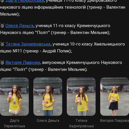
🥈
Дар'я Перекопська
, учениця 11-го класу Дніпровського
наукового ліцею інформаційних технологій (тренер - Валентин
Мельник);
🥉
Олеся Деньга
, учениця 11-го класу Кременчуцького
Наукового ліцею "Політ" (тренер - Валентин Мельник);
🥉
Тетяна Задніпровська
, учениця 10-го класу Хмельницького
ліцею №11 (тренер - Андрій Попик);
🥉
Вікторія Лаврова
, випускниця Кременчуцького Наукового
ліцею "Політ" (тренер - Валентин Мельник).
Дар'я
Олеся Деньга
Тетяна
Вікторія Лаврова
Перекопська
Задніпровська