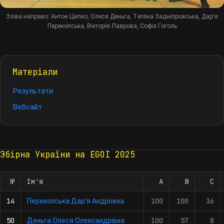
Зліва направо: Антон Ципко, Олеся Деньга, Тетяна Задніпровська, Дар'я
Перекопська, Вікторія Лаврова, Софія Гоголь
Матеріали
Результати
Вебсайт
Збірна України на EGOI 2025
№
Ім'я
A
B
C
14
100
100
36
Перекопська Дар'я Андріївна
50
100
57
8
Деньга Олеся Олександрівна