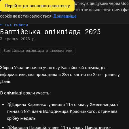
Ми хочемо збирати знеособлену статистику відвідувань через Goo
Перейти до основного контенту
Всеукраїнські
Analytics. Доки ви не погодитесь, аналітика не завантажується і ф
Новини
Олімпіади
Календар
База даних
За
олімпіади
з інформатики
cookie не встановлюються.
Докладніше
← Усі новини
Балтійська олімпіада 2023
3 травня 2023 р.
Балтійська олімпіада з інформатики
Збірна України взяла участь у Балтійській олімпіаді з
інформатики, яка проходила з 28-го квітня по 2-те травня у
Данії.
В олімпіаді взяли участь:
🥈Дарина Карпенко, учениця 11-го класу Хмельницької
гімназія №1 імені Володимира Красицького, отримала
срібну медаль.
🥉Ярослав Паращій, учень 11-го класу Природничо-