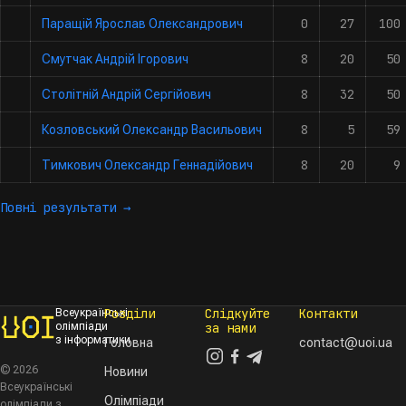
0
27
100
Паращій Ярослав Олександрович
8
20
50
Смутчак Андрій Ігорович
8
32
50
Столітній Андрій Сергійович
8
5
59
Козловський Олександр Васильович
8
20
9
Тимкович Олександр Геннадійович
Повні результати →
Розділи
Слідкуйте
Контакти
Всеукраїнські
олімпіади
за нами
з інформатики
Головна
contact@uoi.ua
© 2026
Новини
Всеукраїнські
Олімпіади
олімпіади з