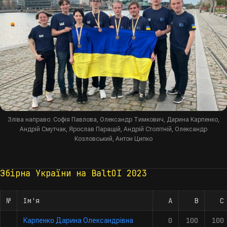
Зліва направо: Софія Павлова, Олександр Тимкович, Дарина Карпенко,
Андрій Смутчак, Ярослав Паращій, Андрій Столітній, Олександр
Козловський, Антон Ципко
Збірна України на BaltOI 2023
№
Ім'я
A
B
C
0
100
100
Карпенко Дарина Олександрівна