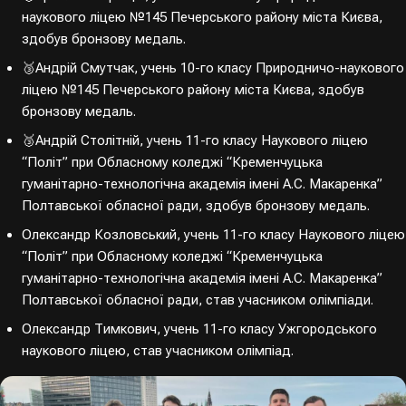
наукового ліцею №145 Печерського району міста Києва,
здобув бронзову медаль.
🥉Андрій Смутчак, учень 10-го класу Природничо-наукового
ліцею №145 Печерського району міста Києва, здобув
бронзову медаль.
🥉Андрій Столітній, учень 11-го класу Наукового ліцею
“Політ” при Обласному коледжі “Кременчуцька
гуманітарно-технологічна академія імені А.С. Макаренка”
Полтавської обласної ради, здобув бронзову медаль.
Олександр Козловський, учень 11-го класу Наукового ліцею
“Політ” при Обласному коледжі “Кременчуцька
гуманітарно-технологічна академія імені А.С. Макаренка”
Полтавської обласної ради, став учасником олімпіади.
Олександр Тимкович, учень 11-го класу Ужгородського
наукового ліцею, став учасником олімпіад.