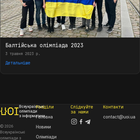
Балтійська олімпіада 2023
3 травня 2023 р.
Детальніше
Розділи
Слідкуйте
Контакти
Всеукраїнські
олімпіади
за нами
з інформатики
Головна
contact@uoi.ua
© 2026
Новини
Всеукраїнські
Олімпіади
олімпіади з