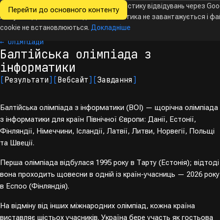
Ми хочемо збирати знеособлену статистику відвідувань через Goo
Перейти до основного контенту
Всеукраїнські
Analytics. Доки ви не погодитесь, аналітика не завантажується і ф
Новини
Олімпіади
Календар
База даних
За
олімпіади
з інформатики
cookie не встановлюються.
Докладніше
← Олімпіади
Балтійська олімпіада з
інформатики
[
Результати
]
[
Вебсайт
]
[
Завдання
]
Балтійська олімпіада з інформатики (BOI) — щорічна олімпіада
з інформатики для країн Північної Європи: Данії, Естонії,
Фінляндії, Німеччини, Ісландії, Латвії, Литви, Норвегії, Польщі
та Швеції.
Перша олімпіада відбулася 1995 року в Тарту (Естонія); відтоді
вона проходить щовесни в одній із країн-учасниць — 2026 року
в Еспоо (Фінляндія).
На відміну від інших міжнародних олімпіад, кожна країна
виставляє шістьох учасників. Україна бере участь як гостьова