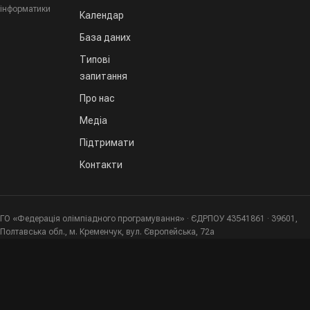
інформатики
Календар
База даних
Типові
запитання
Про нас
Медіа
Підтримати
Контакти
ГО «Федерація олімпіадного програмування» · ЄДРПОУ 43541861 · 39601,
Полтавська обл., м. Кременчук, вул. Європейська, 72а